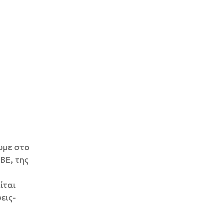
υμε στο
ΒΕ, της
ίται
εις-