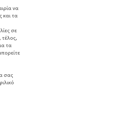
αιρία να
ς και τα
λίες σε
 τέλος,
ια τα
μπορείτε
να σας
φιλικό