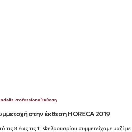
Συμμετοχή
ndalis Professional
Έκθεση
στην
υμμετοχή στην έκθεση HORECA 2019
έκθεση
HORECA
πό τις 8 έως τις 11 Φεβρουαρίου συμμετείχαμε μαζί με
2019