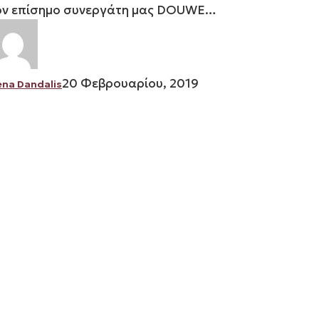
ον επίσημο συνεργάτη μας DOUWE…
20 Φεβρουαρίου, 2019
ena Dandalis