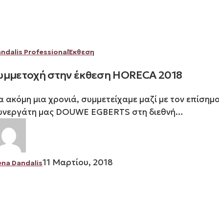
Συμμετοχή
ndalis Professional
Έκθεση
στην
υμμετοχή στην έκθεση HORECA 2018
έκθεση
HORECA
ια ακόμη μια χρονιά, συμμετείχαμε μαζί με τον επίσημ
2018
υνεργάτη μας DOUWE EGBERTS στη διεθνή…
11 Μαρτίου, 2018
ena Dandalis