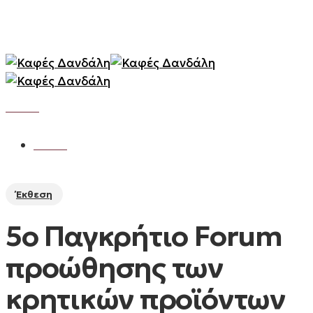
Skip
to
main
content
Menu
Menu
Έκθεση
5ο Παγκρήτιο Forum
προώθησης των
κρητικών προϊόντων